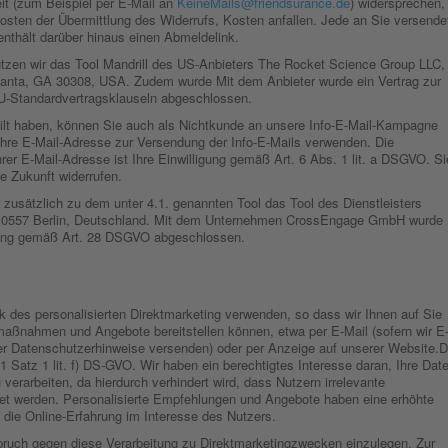
t (zum Beispiel per E-Mail an
KeineMails@friendsurance.de
) widersprechen,
sten der Übermittlung des Widerrufs, Kosten anfallen. Jede an Sie versende
nthält darüber hinaus einen Abmeldelink.
zen wir das Tool Mandrill des US-Anbieters The Rocket Science Group LLC,
anta, GA 30308, USA. Zudem wurde Mit dem Anbieter wurde ein Vertrag zur
EU-Standardvertragsklauseln abgeschlossen.
teilt haben, können Sie auch als Nichtkunde an unsere Info-E-Mail-Kampagne
 Ihre E-Mail-Adresse zur Versendung der Info-E-Mails verwenden. Die
hrer E-Mail-Adresse ist Ihre Einwilligung gemäß Art. 6 Abs. 1 lit. a DSGVO. Si
ie Zukunft widerrufen.
zusätzlich zu dem unter 4.1. genannten Tool das Tool des Dienstleisters
10557 Berlin, Deutschland. Mit dem Unternehmen CrossEngage GmbH wurde
itung gemäß Art. 28 DSGVO abgeschlossen.
des personalisierten Direktmarketing verwenden, so dass wir Ihnen auf Sie
ßnahmen und Angebote bereitstellen können, etwa per E-Mail (sofern wir E
er Datenschutzerhinweise versenden) oder per Anzeige auf unserer Website.D
 1 Satz 1 lit. f) DS-GVO. Wir haben ein berechtigtes Interesse daran, Ihre Dat
erarbeiten, da hierdurch verhindert wird, dass Nutzern irrelevante
et werden. Personalisierte Empfehlungen und Angebote haben eine erhöhte
 die Online-Erfahrung im Interesse des Nutzers.
pruch gegen diese Verarbeitung zu Direktmarketingzwecken einzulegen. Zur