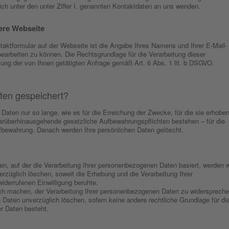
h unter den unter Ziffer I. genannten Kontaktdaten an uns wenden.
ere Webseite
taktformular auf der Webseite ist die Angabe Ihres Namens und Ihrer E-Mail-
bearbeiten zu können. Die Rechtsgrundlage für die Verarbeitung dieser
lung der von Ihnen getätigten Anfrage gemäß Art. 6 Abs. 1 lit. b DSGVO.
ten gespeichert?
aten nur so lange, wie es für die Erreichung der Zwecke, für die sie erhobe
 darüberhinausgehende gesetzliche Aufbewahrungspflichten bestehen – für die
fbewahrung. Danach werden Ihre persönlichen Daten gelöscht.
en, auf der die Verarbeitung Ihrer personenbezogenen Daten basiert, werden w
züglich löschen, soweit die Erhebung und die Verarbeitung Ihrer
derrufenen Einwilligung beruhte.
h machen, der Verarbeitung Ihrer personenbezogenen Daten zu widerspreche
Daten unverzüglich löschen, sofern keine andere rechtliche Grundlage für di
r Daten besteht.