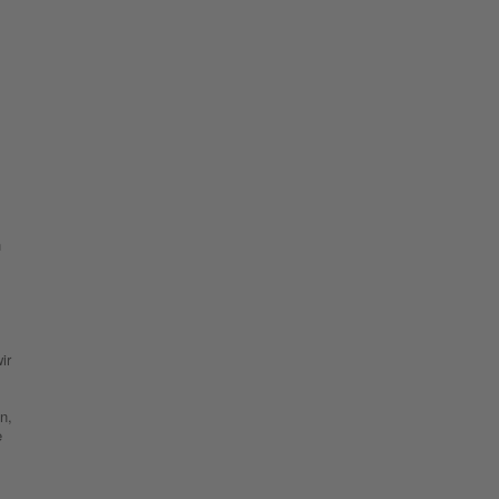
n
ir
n,
e