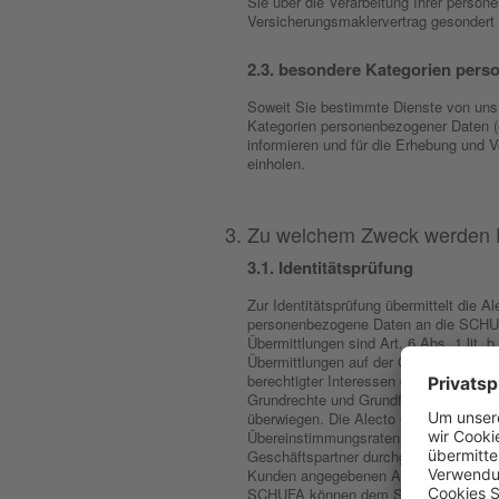
Sie über die Verarbeitung Ihrer pers
Versicherungsmaklervertrag gesondert 
besondere Kategorien pers
Soweit Sie bestimmte Dienste von uns
Kategorien personenbezogener Daten (e
informieren und für die Erhebung und V
einholen.
Zu welchem Zweck werden D
Identitätsprüfung
Zur Identitätsprüfung übermittelt die
personenbezogene Daten an die SCHU
Übermittlungen sind Art. 6 Abs. 1 lit. 
Übermittlungen auf der Grundlage von A
berechtigter Interessen der Alecto GmbH
Grundrechte und Grundfreiheiten der b
überwiegen. Die Alecto GmbH (Friends
Übereinstimmungsraten und ggfs. anha
Geschäftspartner durchgeführte auswei
Kunden angegebenen Anschrift im Date
SCHUFA können dem SCHUFA-Informati