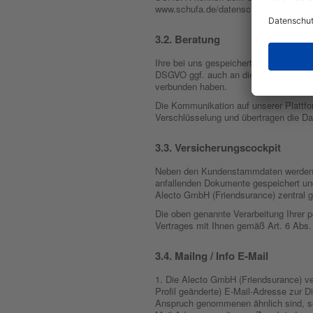
www.schufa.de/datenschutz eingesehe
Beratung
Ihre bei uns gespeicherten personenbez
DSGVO ggf. auch an die Nutzer weiterg
verbunden haben.
Die Kommunikation auf unserer Plattfor
Verschlüsselung und übertragen die D
Versicherungscockpit
Neben den Kundenstammdaten werden d
anfallenden Dokumente gespeichert und
Alecto GmbH (Friendsurance) zentral g
Die oben genannte Verarbeitung Ihrer 
Vertrages mit Ihnen gemäß Art. 6 Abs.
Mailng / Info E-Mail
1. Die Alecto GmbH (Friendsurance) ve
Profil geänderte) E-Mail-Adresse zur D
Anspruch genommenen ähnlich sind, so