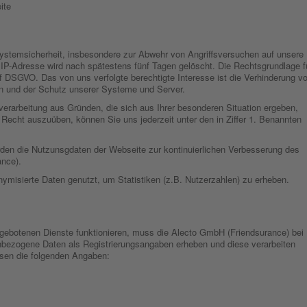
ite
stemsicherheit, insbesondere zur Abwehr von Angriffsversuchen auf unsere
 IP-Adresse wird nach spätestens fünf Tagen gelöscht. Die Rechtsgrundlage f
t. f DSGVO. Das von uns verfolgte berechtigte Interesse ist die Verhinderung v
ten und der Schutz unserer Systeme und Server.
verarbeitung aus Gründen, die sich aus Ihrer besonderen Situation ergeben,
Recht auszuüben, können Sie uns jederzeit unter den in Ziffer 1. Benannten
en die Nutzunsgdaten der Webseite zur kontinuierlichen Verbesserung des
nce).
ymisierte Daten genutzt, um Statistiken (z.B. Nutzerzahlen) zu erheben.
gebotenen Dienste funktionieren, muss die Alecto GmbH (Friendsurance) bei
nbezogene Daten als Registrierungsangaben erheben und diese verarbeiten
ssen die folgenden Angaben: