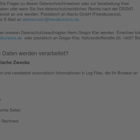
ie Fragen zu diesen Datenschutzhinweisen oder zur Verarbeitung Ihrer
aben oder wenn Sie Ihre datenschutzrechtlichen Rechte nach der DSGVO
erzeit an uns wenden. Postalisch an Alecto GmbH (Friendsurance),
er E-Mail an
datenschutz@friendsurance.de.
 an unseren Datenschutzbeauftragten Herrn Gregor Klar wenden. Erreichen k
dsurance.de.
oder postalisch an Gregor Klar, Holtzendorffstraße 20, 14057 Ber
Daten werden verarbeitet?
tische Zwecke
 und verarbeitet automatisch Informationen in Log Files, die Ihr Browser an
m
chte Seite)
n Rechners