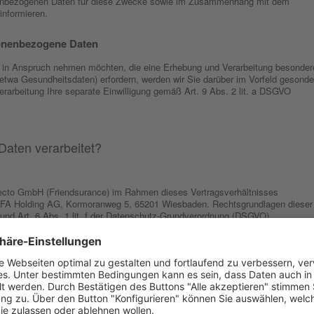
onenbezogenen Daten für diese Zwecke sowie im Zusammenhang mit dem
informieren.
onenbezogene Daten
 in Anspruch nehmen möchten, die eine Erhebung und Verarbeitung besonder
twa Gesundheitsdaten) erfordern, werden wir Sie darüber im Vorfeld gesonde
erarbeitung Ihre separate Einwilligung gemäß Art. 9 Abs. 2 lit. a DSGVO
aten verarbeitet?
 Alecto GmbH (Friendsurance) im Rahmen dieses Vertragsverhältnisses
FA Holding AG, Kormoranweg 5, 65201 Wiesbaden. Rechtsgrundlagen dieser
b und Art. 6 Abs. 1 lit. f der Datenschutz-Grundverordnung (DSGVO).
rt. 6 Abs. 1 lit. f DSGVO dürfen nur erfolgen, soweit dies zur Wahrung
 (Friendsurance) oder Dritter erforderlich ist und nicht die Interessen oder
etroffenen Person, die den Schutz personenbezogener Daten erfordern,
urance) kann anhand der von der SCHUFA übermittelten
nd eines Hinweises auf eine bei der SCHUFA oder einem anderen
sgestützte Legitimationsprüfung erkennen, ob eine Person unter der vom
nbestand der SCHUFA gespeichert ist. Nähere Informationen zur Tätigkeit de
onsblatt nach Art. 14 DSGVO entnommen oder online unter