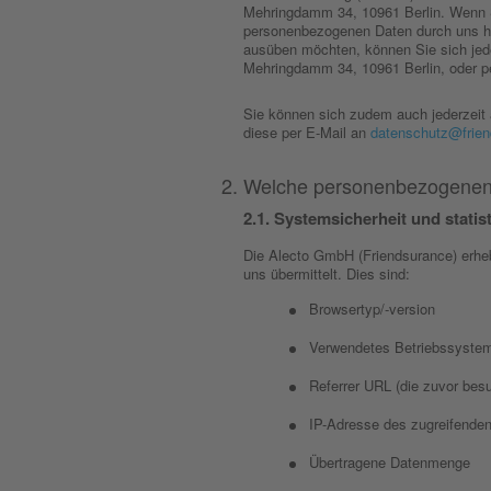
Mehringdamm 34, 10961 Berlin. Wenn S
personenbezogenen Daten durch uns h
ausüben möchten, können Sie sich jed
Mehringdamm 34, 10961 Berlin, oder p
Sie können sich zudem auch jederzeit
diese per E-Mail an
datenschutz@frien
Welche personenbezogenen 
Systemsicherheit und statis
Die Alecto GmbH (Friendsurance) erhebt
uns übermittelt. Dies sind:
Browsertyp/-version
Verwendetes Betriebssyste
Referrer URL (die zuvor besu
IP-Adresse des zugreifende
Übertragene Datenmenge