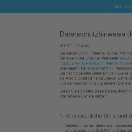
So funktio
Datenschutzhinweise d
Stand 11.11.2020
Die Alecto GmbH (Friendsurance), Mehrin
Betreiberin der unter der
Webseite
www.fr
https://www.facebook.com/friendsuranced
„
Fanpage
“). Der Alecto GmbH (Friendsura
Die nachfolgenden Datenschutzhinweise g
die Alecto GmbH (Friendsurance) während
und während der Nutzung unserer Dienste 
Lesen Sie sich bitte diese Datenschutzhi
oder unsere Dienste nutzen.
Verantwortliche Stelle und 
Anbieterin der im Sinne des Telemedie
Grundverordnung (DSGVO) und des Bun