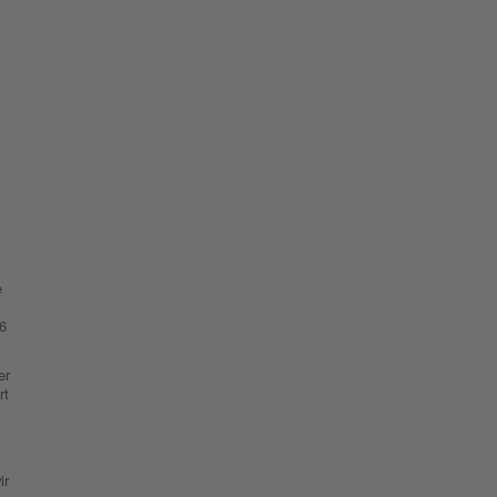
e
 6
er
rt
ir