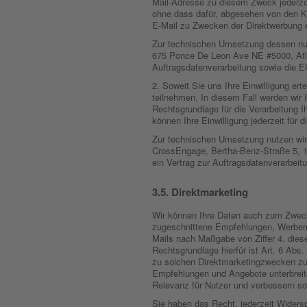
Mail-Adresse zu diesem Zweck jederzei
ohne dass dafür, abgesehen von den Ko
E-Mail zu Zwecken der Direktwerbung e
Zur technischen Umsetzung dessen nut
675 Ponce De Leon Ave NE #5000, Atl
Auftragsdatenverarbeitung sowie die 
2. Soweit Sie uns Ihre Einwilligung er
teilnehmen. In diesem Fall werden wir
Rechtsgrundlage für die Verarbeitung I
können Ihre Einwilligung jederzeit für d
Zur technischen Umsetzung nutzen wir 
CrossEngage, Bertha-Benz-Straße 5, 
ein Vertrag zur Auftragsdatenverarbe
Direktmarketing
Wir können Ihre Daten auch zum Zweck 
zugeschnittene Empfehlungen, Werbema
Mails nach Maßgabe von Ziffer 4. dies
Rechtsgrundlage hierfür ist Art. 6 Abs.
zu solchen Direktmarketingzwecken zu v
Empfehlungen und Angebote unterbreit
Relevanz für Nutzer und verbessern so
Sie haben das Recht, jederzeit Widers