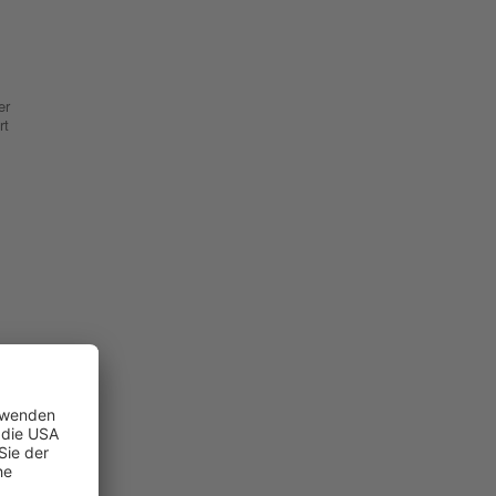
er
rt
r