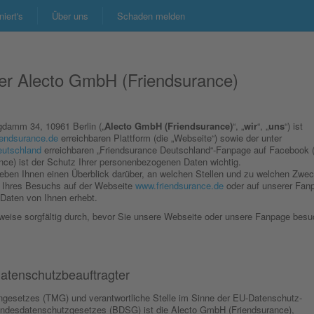
niert's
Über uns
Schaden melden
er Alecto GmbH (Friendsurance)
gdamm 34, 10961 Berlin („
Alecto GmbH (Friendsurance)
“, „
wir
“, „
uns
“) ist
iendsurance.de
erreichbaren Plattform (die „Webseite“) sowie der unter
eutschland
erreichbaren „Friendsurance Deutschland“-Fanpage auf Facebook (
nce) ist der Schutz Ihrer personenbezogenen Daten wichtig.
eben Ihnen einen Überblick darüber, an welchen Stellen und zu welchen Zwe
 Ihres Besuchs auf der Webseite
www.friendsurance.de
oder auf unserer Fan
Daten von Ihnen erhebt.
nweise sorgfältig durch, bevor Sie unsere Webseite oder unsere Fanpage bes
Datenschutzbeauftragter
ngesetzes (TMG) und verantwortliche Stelle im Sinne der EU-Datenschutz-
desdatenschutzgesetzes (BDSG) ist die Alecto GmbH (Friendsurance),