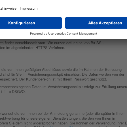
n werden.
ogenen Daten werden nach Einholung Ihrer Einwilligung Art. 6 Abs. 1 lit. a
egeben, mit denen Sie sich auf der Seite
https://www.friendsurance.de
m findet verschlüsselt statt. Wir nutzen dafür eine 256 Bit SSL-
aten im abgesicherten HTTPS-Verfahren.
ie von Ihnen getätigten Abschlüsse sowie die im Rahmen der Betreuung
 sind für Sie im Versicherungscockpit einsehbar. Die Daten werden von der
espeichert. Der Kundenbereich ist mit Ihrem Passwort geschützt.
personenbezogenen Daten im Versicherungscockpit erfolgt zur Erfüllung unser
 1 lit. b DSGVO.
rwendet die von Ihnen bei der Anmeldung genannte (oder die später in Ihrem
irektwerbung für unsere eigenen Dienstleistungen, die den von Ihnen in
fern Sie dem nicht widersprochen haben. Sie können der Verwendung Ihrer E